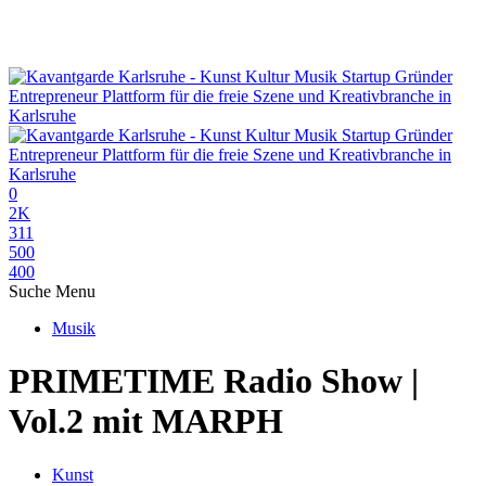
0
2K
311
500
400
Suche
Menu
Musik
PRIMETIME Radio Show |
Vol.2 mit MARPH
Kunst