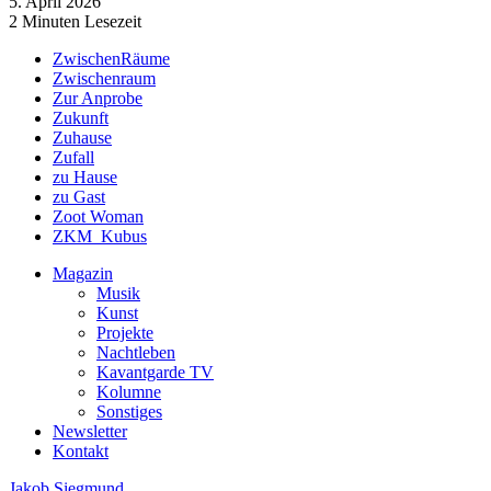
5. April 2026
2 Minuten Lesezeit
ZwischenRäume
Zwischenraum
Zur Anprobe
Zukunft
Zuhause
Zufall
zu Hause
zu Gast
Zoot Woman
ZKM_Kubus
Magazin
Musik
Kunst
Projekte
Nachtleben
Kavantgarde TV
Kolumne
Sonstiges
Newsletter
Kontakt
Jakob Siegmund