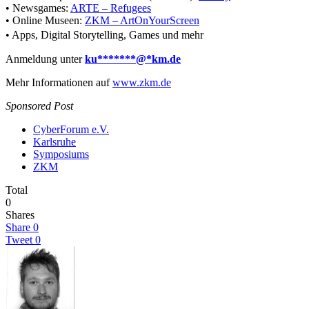
• Newsgames:
ARTE – Refugees
• Online Museen:
ZKM – ArtOnYourScreen
• Apps, Digital Storytelling, Games und mehr
Anmeldung unter
ku
*******
@
*
km.de
Mehr Informationen auf
www.zkm.de
Sponsored Post
CyberForum e.V.
Karlsruhe
Symposiums
ZKM
Total
0
Shares
Share
0
Tweet
0