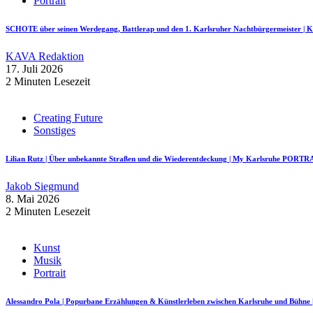
Portrait
SCHOTE über seinen Werdegang, Battlerap und den 1. Karlsruher Nachtbürgermeister
KAVA Redaktion
17. Juli 2026
2 Minuten Lesezeit
Creating Future
Sonstiges
Lilian Rutz | Über unbekannte Straßen und die Wiederentdeckung | My Karlsruhe PORTR
Jakob Siegmund
8. Mai 2026
2 Minuten Lesezeit
Kunst
Musik
Portrait
Alessandro Pola | Popurbane Erzählungen & Künstlerleben zwischen Karlsruhe und Bü