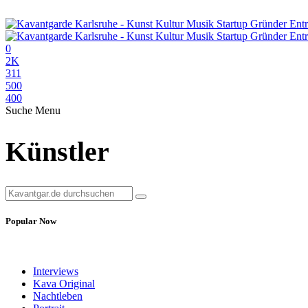
0
2K
311
500
400
Suche
Menu
Künstler
Popular Now
Interviews
Kava Original
Nachtleben