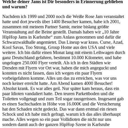
Welche deiner Jams ist Dir besonders in Erinnerung geblieben
und warum?
Nachdem ich 1999 und 2000 noch die Weiße Rose Jam veranstaltet
hatte und dort jeweils über 1400 Besucher kamen, habe ich 2001,
zusammen mit meinem Partner Samir, meine bislang größte
Veranstaltung auf die Beine gestellt. Damals haben wir „10 Jahre
HipHop Jams in Karlsruhe“ zum Anlass genommen und dafür die
Schwarzwaldhalle angemietet. Das Lineup war krass. Curse, Azad,
Kool Savas, Too Strong, Group Home aus den USA und viele
weitere. Ich bin dafür einen Monat lang mit einem Leihwagen durch
ganz Deutschland gefahren, bestimmt 10.000 Kilometer, und habe
ungelogen 250.000 Flyer verteilt. Als ich in den Städten wie
Dresden mit Flyern vor Ort war, haben die mich angeguckt und
konnten es nicht fassen, dass ich wegen ein paar Flyern
vorbeigefahren komme. Alles um das zu erreichen, was vor uns
noch keiner erreicht hatte. Am Abend kamen 4000 Besucher!
Absolut krank. Es war alles geil. Nur später kam heraus, dass ein
paar Idioten vandaliert hatte. Den teuren Parkettboden und die
Toiletten vollgetagt und zum Teil sogar rausgerissen. Insgesamt gab
es einen Sachschaden in Höhe von 16.000€ und die Versicherung
hat den Schaden nicht gedeckt. Das war dann erstmal ein riesen
Schock und ich habe mich gefragt, warum ich das alles überhaupt
mache. Alles wegen so ein paar Vollidioten die nicht nur uns
sondern damit auch der ganzen HipHop Szene in Karlsruhe