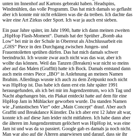
unten im Innenhof auf Kartons gebreakt haben. Headspins,
Windmühlen, das volle Programm. Das hat mich damals so geflasht
aber ich konnte mir nicht erklären was die da treiben. Ich dachte das
wäre eine Art Zirkus oder Sport. Ich war ja auch erst sieben.
Ein paar Jahre später, im Jahr 1990, hatte ich dann meinen zweiten
„HipHop Flash-Moment“. Damals hat der Sprüher „Bomb aka
Low“ bei mir in der Schule in Oberreut als Abschlussarbeit ein
„GHS“ Piece in den Durchgang zwischen Jungen- und
Frauentoiletten sprühen dürfen. Das hat mich damals schwer
beeindruckt. Ich wusste zwar auch nicht was das war, aber ich
wollte das können. Weil das Tanzen (Breaken) war nicht so meins
aber auf das Malen (Graffiti) hatte ich Bock. Damals entstand dann
auch mein erstes Piece „IBO“ in Anlehnung an meinen Namen
Ibrahim. Allerdings wusste ich auch zu dem Zeitpunkt noch nicht
was HipHop ist. Das habe ich dann erst ein Jahr später 1991
herausgefunden, als ich bei mir im Jugendzentrum, wo ich Tag und
Nacht abgehangen bin, ein Plakat entdeckt hatte auf dem für eine
HipHop Jam in Mühlacker geworben wurde. Da standen Namen
wie „Fantastischen Vier“ oder „Main Concept“ drauf. Aber auch
Graffiti und Breakdance Künstler. Da ich aber erst 12 Jahre alt war,
konnte ich auf diese Jam leider nicht mitfahren. Ich habe dann aber
die älteren im Jungendzentrum gelöchert was HipHop ist, was eine
Jam ist und was da so passiert. Google gab es damals ja noch nicht.
Man war also auf die Älteren angewiesen und darauf, dass sie ihr