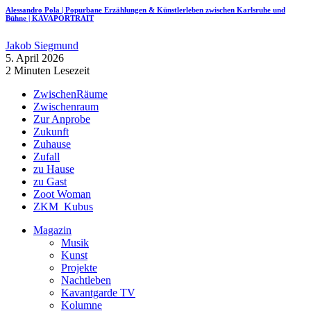
Alessandro Pola | Popurbane Erzählungen & Künstlerleben zwischen Karlsruhe und
Bühne | KAVAPORTRAIT
Jakob Siegmund
5. April 2026
2 Minuten Lesezeit
ZwischenRäume
Zwischenraum
Zur Anprobe
Zukunft
Zuhause
Zufall
zu Hause
zu Gast
Zoot Woman
ZKM_Kubus
Magazin
Musik
Kunst
Projekte
Nachtleben
Kavantgarde TV
Kolumne