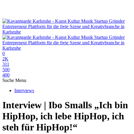
0
2K
311
500
400
Suche
Menu
Interviews
Interview | Ibo Smalls „Ich bin
HipHop, ich lebe HipHop, ich
steh für HipHop!“