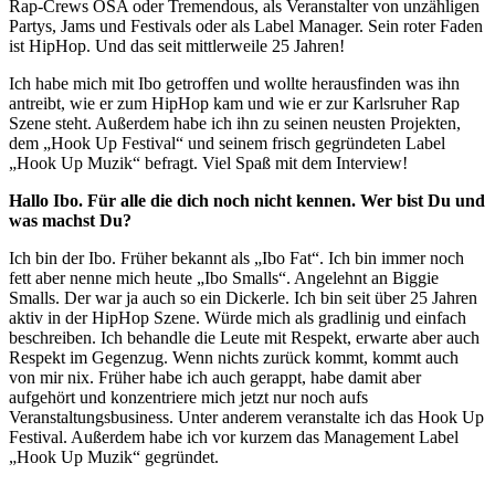
Rap-Crews OSA oder Tremendous, als Veranstalter von unzähligen
Partys, Jams und Festivals oder als Label Manager. Sein roter Faden
ist HipHop. Und das seit mittlerweile 25 Jahren!
Ich habe mich mit Ibo getroffen und wollte herausfinden was ihn
antreibt, wie er zum HipHop kam und wie er zur Karlsruher Rap
Szene steht. Außerdem habe ich ihn zu seinen neusten Projekten,
dem „Hook Up Festival“ und seinem frisch gegründeten Label
„Hook Up Muzik“ befragt. Viel Spaß mit dem Interview!
Hallo Ibo. Für alle die dich noch nicht kennen. Wer bist Du und
was machst Du?
Ich bin der Ibo. Früher bekannt als „Ibo Fat“. Ich bin immer noch
fett aber nenne mich heute „Ibo Smalls“. Angelehnt an Biggie
Smalls. Der war ja auch so ein Dickerle. Ich bin seit über 25 Jahren
aktiv in der HipHop Szene. Würde mich als gradlinig und einfach
beschreiben. Ich behandle die Leute mit Respekt, erwarte aber auch
Respekt im Gegenzug. Wenn nichts zurück kommt, kommt auch
von mir nix. Früher habe ich auch gerappt, habe damit aber
aufgehört und konzentriere mich jetzt nur noch aufs
Veranstaltungsbusiness. Unter anderem veranstalte ich das Hook Up
Festival. Außerdem habe ich vor kurzem das Management Label
„Hook Up Muzik“ gegründet.