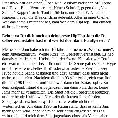
Freestlye-Battle in einer „Open Mic Session“ zwischen MC Rene
und David P, als Vertreter der „Neuen Schule“, gegen die „Alte
Schule“ Rapper Torch, Toni L, Stiebers und Cora E. Neben den
Rappern haben die Breaker dann gebreakt. Alles in einer Cypher.
Wer das damals miterlebt hat, kam von dem HipHop Film einfach
nicht mehr weg.
Erinnerst Du dich noch an deine erste HipHop Jam die Du
selber veranstaltet hast und wer ist dort damals aufgetreten?
Meine erste Jam habe ich mit 16 Jahren in meinem „Wohnzimmer“,
dem Jugendzentrum „Weiße Rose“ in Oberreut veranstaltet. Es gab
damals einen leichten Umbruch in der Szene. Künstler wie Torch
etc. waren nicht mehr bezahlbar und in der Szene gab es einen Hype
um Künstler wie „Fettes Brot“ oder „Fantastische Vier“. Dieser
Hype hat die Szene gespalten und dazu geführt, dass Jams nicht
mehr so gut liefen. Nachdem die Jam 93 sehr erfolgreich war, lief
die Jam 1994 noch ok und 1995 war dann eine Katastrophe. Zu
dem Zeitpunkt stand das Jugendzentrum dann kurz davor, keine
Jams mehr zu veranstalten. Die Stadt hat die Förderung reduziert
und treibende Kräfte wie Nico, der die letzten Jams für den
Stadtjugendausschuss organisiert hatte, wollte nicht mehr
weitermachen. Als dann 1996 im Raum stand, dass es keine Jam
mehr geben wird, habe ich mich sehr dafür eingesetzt, dass es
weitergeht und mich dem Stadtjugendausschuss als Veranstalter