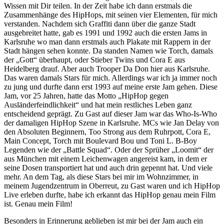
Wissen mit Dir teilen. In der Zeit habe ich dann erstmals die
Zusammenhänge des HipHops, mit seinen vier Elementen, für mich
verstanden. Nachdem sich Graffiti dann über die ganze Stadt
ausgebreitet hatte, gab es 1991 und 1992 auch die ersten Jams in
Karlsruhe wo man dann erstmals auch Plakate mit Rappern in der
Stadt hängen sehen konnte. Da standen Namen wie Torch, damals
der „Gott“ überhaupt, oder Stieber Twins und Cora E aus
Heidelberg drauf. Aber auch Trooper Da Don hier aus Karlsruhe.
Das waren damals Stars für mich. Allerdings war ich ja immer noch
zu jung und durfte dann erst 1993 auf meine erste Jam gehen. Diese
Jam, vor 25 Jahren, hatte das Motto „HipHop gegen
Ausländerfeindlichkeit“ und hat mein restliches Leben ganz
entscheidend geprägt. Zu Gast auf dieser Jam war das Who-Is-Who
der damaligen HipHop Szene in Karlsruhe. MCs wie Jan Delay von
den Absoluten Beginnern, Too Strong aus dem Ruhrpott, Cora E,
Main Concept, Torch mit Boulevard Bou und Toni L. B-Boy
Legenden wie der „Battle Squad“. Oder der Sprüher „Loomit“ der
aus München mit einem Leichenwagen angereist kam, in dem er
seine Dosen transportiert hat und auch drin gepennt hat. Und viele
mehr. An dem Tag, als diese Stars bei mir im Wohnzimmer, in
meinem Jugendzentrum in Oberreut, zu Gast waren und ich HipHop
Live erleben durfte, habe ich erkannt das HipHop genau mein Film
ist. Genau mein Film!
Besonders in Erinnerung geblieben ist mir bei der Jam auch ein