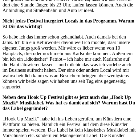
dort eine Stunde länger, bis 23 Uhr, laufen lassen können. Auch die
Anbindung mit Straßenbahn und Auto ist ideal.
Nicht jedes Festival integriert Locals in das Programm. Warum
ist Dir das wichtig?
So habe ich das immer schon gehandhabt. Auch damals bei den
Jams. Ich bin ein Befürworter davon weil ich möchte, dass unsere
eigenen Jungs groß werden. Mir wäre es lieber wenn von 10
Hauptacts, drei oder noch mehr aus Karlsruhe kommen. Außerdem
bin ich ein „idiotischer“ Patriot – ich habe mir auch Karlsruhe auf
die Haut tätowieren lassen – und möchte das was ich vorlebe auch
im Business aufrecht halten. Der eine oder andere Local wird mir
wahrscheinlich kaum was an Besuchern bringen aber wenigstens
können wir beide sagen wir haben uns seit Tag eins gegenseitig
supportet.
Neben dem Hook Up Festival gibt es jetzt auch das „Hook Up
Muzik“ Musiklabel. Was hat es damit auf sich? Warum hast Du
das Label gegründet?
„Hook Up Muzik“ habe ich ins Leben gerufen, um Künstlern eine
Plattform zu bieten. Nämlich ein Festival auf dem diese Künstler
immer spielen werden. Das Label ist kein klassisches Musiklabel mit
Vorschüssen etc. sondern ein Management Label. Die Künstler