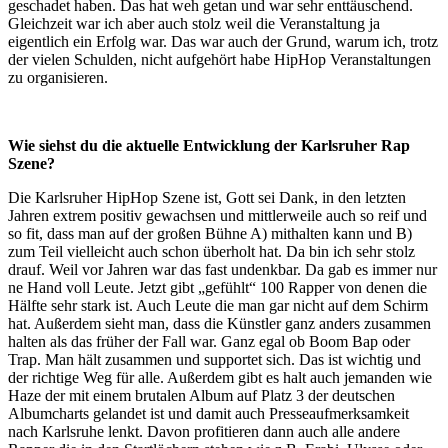
geschadet haben. Das hat weh getan und war sehr enttäuschend.
Gleichzeit war ich aber auch stolz weil die Veranstaltung ja
eigentlich ein Erfolg war. Das war auch der Grund, warum ich, trotz
der vielen Schulden, nicht aufgehört habe HipHop Veranstaltungen
zu organisieren.
Wie siehst du die aktuelle Entwicklung der Karlsruher Rap
Szene?
Die Karlsruher HipHop Szene ist, Gott sei Dank, in den letzten
Jahren extrem positiv gewachsen und mittlerweile auch so reif und
so fit, dass man auf der großen Bühne A) mithalten kann und B)
zum Teil vielleicht auch schon überholt hat. Da bin ich sehr stolz
drauf. Weil vor Jahren war das fast undenkbar. Da gab es immer nur
ne Hand voll Leute. Jetzt gibt „gefühlt“ 100 Rapper von denen die
Hälfte sehr stark ist. Auch Leute die man gar nicht auf dem Schirm
hat. Außerdem sieht man, dass die Künstler ganz anders zusammen
halten als das früher der Fall war. Ganz egal ob Boom Bap oder
Trap. Man hält zusammen und supportet sich. Das ist wichtig und
der richtige Weg für alle. Außerdem gibt es halt auch jemanden wie
Haze der mit einem brutalen Album auf Platz 3 der deutschen
Albumcharts gelandet ist und damit auch Presseaufmerksamkeit
nach Karlsruhe lenkt. Davon profitieren dann auch alle andere