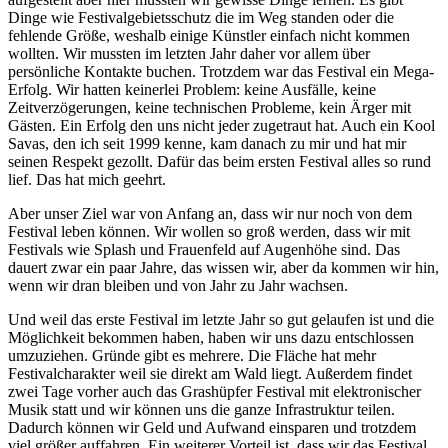
Dinge wie Festivalgebietsschutz die im Weg standen oder die
fehlende Größe, weshalb einige Künstler einfach nicht kommen
wollten. Wir mussten im letzten Jahr daher vor allem über
persönliche Kontakte buchen. Trotzdem war das Festival ein Mega-
Erfolg. Wir hatten keinerlei Problem: keine Ausfälle, keine
Zeitverzögerungen, keine technischen Probleme, kein Ärger mit
Gästen. Ein Erfolg den uns nicht jeder zugetraut hat. Auch ein Kool
Savas, den ich seit 1999 kenne, kam danach zu mir und hat mir
seinen Respekt gezollt. Dafür das beim ersten Festival alles so rund
lief. Das hat mich geehrt.
Aber unser Ziel war von Anfang an, dass wir nur noch von dem
Festival leben können. Wir wollen so groß werden, dass wir mit
Festivals wie Splash und Frauenfeld auf Augenhöhe sind. Das
dauert zwar ein paar Jahre, das wissen wir, aber da kommen wir hin,
wenn wir dran bleiben und von Jahr zu Jahr wachsen.
Und weil das erste Festival im letzte Jahr so gut gelaufen ist und die
Möglichkeit bekommen haben, haben wir uns dazu entschlossen
umzuziehen. Gründe gibt es mehrere. Die Fläche hat mehr
Festivalcharakter weil sie direkt am Wald liegt. Außerdem findet
zwei Tage vorher auch das Grashüpfer Festival mit elektronischer
Musik statt und wir können uns die ganze Infrastruktur teilen.
Dadurch können wir Geld und Aufwand einsparen und trotzdem
viel größer auffahren. Ein weiterer Vorteil ist, dass wir das Festival