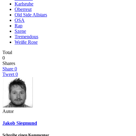
Karlsruhe
Oberreut
Old Side Allstars
OSA
Rap
Szene
Tremendous
Weiße Rose
Total
0
Shares
Share
0
Tweet
0
Autor
Jakob Siegmund
Schreibe einen Kommentar