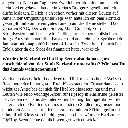
angeboten. Nach anfänglichen Zweifeln wurde mir dann, als ich
nicht locker gelassen hatte, ein kleines Budget zugeteilt und ich
durfte loslegen. Da ich ja eh schon vorher mit älteren Leuten auf
Jams in der Umgebung unterwegs war, hatte ich ein paar Kontakt
geknüpft und konnte ein gutes Lineup auf die Beine stellen. Dazu
gehörten RAG, Der wilde Süden, Main Concept, Zulu
Soundsystem und Locals wie DJ Illegal mit seinen Crailsheimer
Jungs. Außerdem natürlich Breaker und auch ein paar Sprüher. Die
Jam war mit knapp 400 Leuten ok besucht. Zwar kein finanzieller
Erfolg aber da die Stadt das finanziert hatte, war es ok.
Wurde die Karlsruher Hip Hop Szene also damals ganz
entscheidend von der Stadt Karlsruhe unterstützt? Wie hast Du
das damals wahrgenommen?
Wir hatten das Glück, dass die ersten HipHop Jams in der Weißen
Rose unter der Leitung von Rudi Kloss standen. Er war damals ein
wichtiger Antreiber der sich für HipHop eingesetzt hat und mit
Leuten wie Nico wichtige Arbeit für HipHop in Karlsruhe geleistet
hat. Neben den Jams die unter seiner Leitung durchgeführt wurden,
hat er auch die Fahrten zu Jams in anderen Städten organisiert und
damit den Austausch mit Künstlern aus anderen Städten gefördert.
Ohne Rudi Kloss vom Stadtjugendausschuss wäre die Karlsruher
HipHop Szene heute deutlich weniger weit entwickelt.