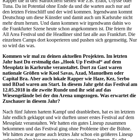
Rapper die in den Startlöchern stehen wie z.B. Erabi, Ulysse oder
Tuna. Da ist Potential ohne Ende da und die warten auch nur auf
den letzten Feinschliff und der wird kommen. Irgendwann kommt
Deutschrap um diese Künstler und damit auch um Karlsruhe nicht
mehr drum herum. Und dann kommen wir irgendwann dahin wo
die Frankfurter Szene heute schon angekommen ist. Die feiern ihr
All Area Festival und die Headliner sind fast alle aus Frankfurt. Die
einzelnen Camps dort kooperieren und pushen sich gegenseitig. Nur
so wird das was.
Kommen wir mal zu deinen aktuellen Projekten. Im letzten
Jahr hast Du erstmalig das „Hook Up Festival“ auf dem
Messplatz in Karlsruhe veranstaltet. Dort zu Gast waren
nationale Größen wie Kool Savas, Azad, Manuellsen oder
Capital Bra. Aber auch lokale Rapper wie Haze, Kez, Serbo
und BDad waren am Start. In diesem Jahr geht das Festival am
12.05.2018 in die zweite Runde und ihr seid auf das
Wiesengelände bei der dm Arena umgezogen. Was erwartet die
Zuschauer in diesem Jahr?
Nach fünf Jahren hartem Kampf und dranbleiben, hat es im letztem
Jahr endlich geklappt und wir durften unser erstes Festival auf dem
Messplatz veranstalten. Wir hatten ein gutes Lineup zusammen
bekommen und das Festival ging ohne Probleme über die Bühne.
Wir hätten zwar gerne auch letztes Jahr schon ein größeres Lineup
aufgestellt aber hier mussten wir gewisse Dinge lernen. Es gibt