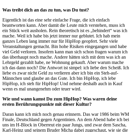
Was treibt dich an das zu tun, was Du tust?
Eigentlich ist das eine sehr einfache Frage, die ich einfach
beantworten kann. Aber damit die Leute mich verstehen, muss ich
ein Stück weit ausholen. Rein theoretisch ist es „behindert“ was ich
mache. Weil ich habe bis jetzt immer nur geblutet. Ich hab mein
ganzes Leben lang immer nur für HipHop geopfert. Sehr viele
Veranstaltungen gemacht. Bin hohe Risiken eingegangen und habe
viel Geld verloren. Insofern kann man sich schon fragen warum ich
das überhaupt noch mache. Andere hätten sich mit dem was ich an
Lehrgeld gezahlt habe, ne Wohnung gekauft. Aber warum mache
ich das dann noch? Die Antwort ist simpel: ich liebe den Scheiß. Ich
liebe es zwar nicht Geld zu verlieren aber ich bin ein Steh-auf-
Männchen und glaube an das Gute. Ich bin HipHop, ich lebe
HipHop, ich steh für HipHop! Und nehme deshalb auch in Kauf
wenn es mal unangenehm oder teuer wird.
Wie und wann kamst Du zum HipHop? Was waren deine
ersten Berührungspunkte mit dieser Kultur?
Daran kann ich mich noch genau erinnern. Das war 1986 beim WM
Finale, Deutschland gegen Argentinien. An dem Abend habe ich bei
uns im H-Block in Oberreut ein paar Jungs, und zwar dem Sascha,
Karl-Heinz und seinem Bruder Micha dabei zugeschaut, wie sie die