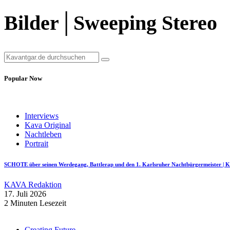
Bilder│Sweeping Stereo
Popular Now
Interviews
Kava Original
Nachtleben
Portrait
SCHOTE über seinen Werdegang, Battlerap und den 1. Karlsruher Nachtbürgermeister
KAVA Redaktion
17. Juli 2026
2 Minuten Lesezeit
Creating Future