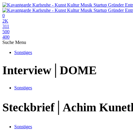
0
2K
311
500
400
Suche
Menu
Sonstiges
Interview│DOME
Sonstiges
Steckbrief│Achim Kunet
Sonstiges