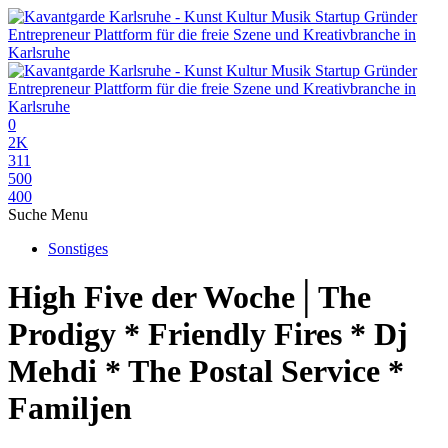
0
2K
311
500
400
Suche
Menu
Sonstiges
High Five der Woche│The
Prodigy * Friendly Fires * Dj
Mehdi * The Postal Service *
Familjen