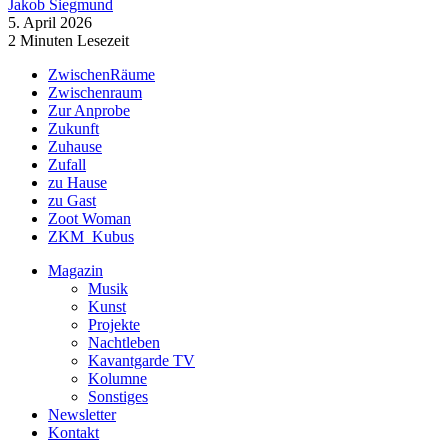
Jakob Siegmund
5. April 2026
2 Minuten Lesezeit
ZwischenRäume
Zwischenraum
Zur Anprobe
Zukunft
Zuhause
Zufall
zu Hause
zu Gast
Zoot Woman
ZKM_Kubus
Magazin
Musik
Kunst
Projekte
Nachtleben
Kavantgarde TV
Kolumne
Sonstiges
Newsletter
Kontakt