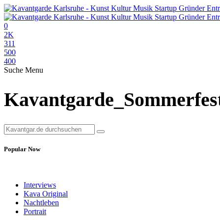
0
2K
311
500
400
Suche
Menu
Kavantgarde_Sommerfest_
Popular Now
Interviews
Kava Original
Nachtleben
Portrait