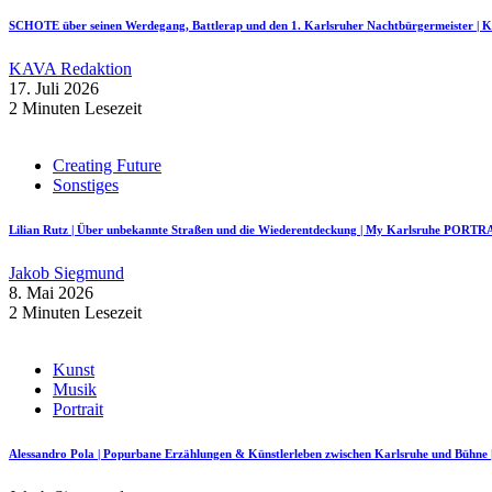
SCHOTE über seinen Werdegang, Battlerap und den 1. Karlsruher Nachtbürgermeister
KAVA Redaktion
17. Juli 2026
2 Minuten Lesezeit
Creating Future
Sonstiges
Lilian Rutz | Über unbekannte Straßen und die Wiederentdeckung | My Karlsruhe PORTR
Jakob Siegmund
8. Mai 2026
2 Minuten Lesezeit
Kunst
Musik
Portrait
Alessandro Pola | Popurbane Erzählungen & Künstlerleben zwischen Karlsruhe und Bü