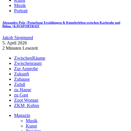
Kunst
Musik
Portrait
Alessandro Pola | Popurbane Erzählungen & Künstlerleben zwischen Karlsruhe und
Bühne | KAVAPORTRAIT
Jakob Siegmund
5. April 2026
2 Minuten Lesezeit
ZwischenRäume
Zwischenraum
Zur Anprobe
Zukunft
Zuhause
Zufall
zu Hause
zu Gast
Zoot Woman
ZKM_Kubus
Magazin
Musik
Kunst