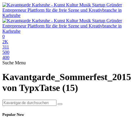
0
2K
311
500
400
Suche
Menu
Kavantgarde_Sommerfest_2015
von TypxTatse (15)
Popular Now