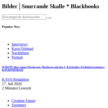
Bilder│Snurrande Skalle * Blackbooks
Popular Now
Interviews
Kava Original
Nachtleben
Portrait
SCHOTE über seinen Werdegang, Battlerap und den 1. Karlsruher Nachtbürgermeister |
KAVAPORTRAIT
KAVA Redaktion
17. Juli 2026
2 Minuten Lesezeit
Creating Future
Sonstiges