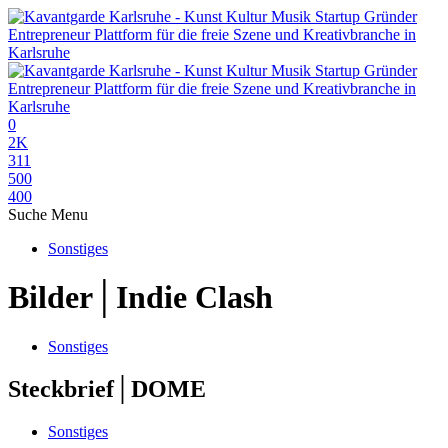
0
2K
311
500
400
Suche
Menu
Sonstiges
Bilder│Indie Clash
Sonstiges
Steckbrief│DOME
Sonstiges